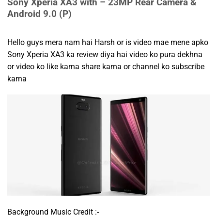
Sony Xperia XA3 with – 23MP Rear Camera &
Android 9.0 (P)
Hello guys mera nam hai Harsh or is video mae mene apko
Sony Xperia XA3 ka review diya hai video ko pura dekhna
or video ko like karna share karna or channel ko subscribe
karna
Background Music Credit :-