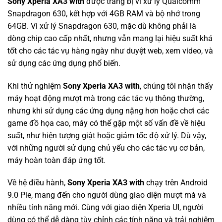
Sony Xperia XA3 with
được trang bị vi xử lý Qualcomm
Snapdragon 630, kết hợp với 4GB RAM và bộ nhớ trong
64GB. Vi xử lý Snapdragon 630, mặc dù không phải là
dòng chip cao cấp nhất, nhưng vẫn mang lại hiệu suất khá
tốt cho các tác vụ hàng ngày như duyệt web, xem video, và
sử dụng các ứng dụng phổ biến.
Khi thử nghiệm
Sony Xperia XA3 with
, chúng tôi nhận thấy
máy hoạt động mượt mà trong các tác vụ thông thường,
nhưng khi sử dụng các ứng dụng nặng hơn hoặc chơi các
game đồ họa cao, máy có thể gặp một số vấn đề về hiệu
suất, như hiện tượng giật hoặc giảm tốc độ xử lý. Dù vậy,
với những người sử dụng chủ yếu cho các tác vụ cơ bản,
máy hoàn toàn đáp ứng tốt.
Về hệ điều hành,
Sony Xperia XA3 with
chạy trên Android
9.0 Pie, mang đến cho người dùng giao diện mượt mà và
nhiều tính năng mới. Cùng với giao diện Xperia UI, người
dùng có thể dễ dàng tùy chỉnh các tính năng và trải nghiệm