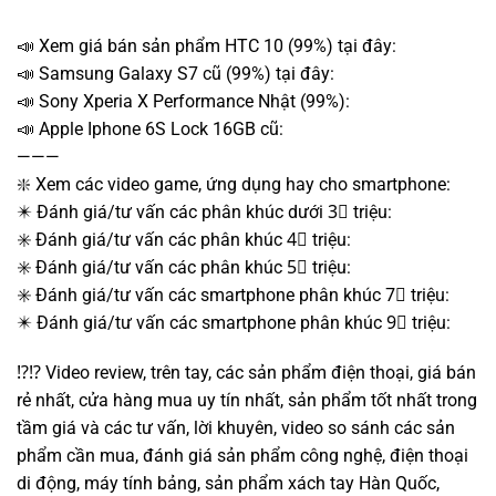
📣 Xem giá bán sản phẩm HTC 10 (99%) tại đây:
📣 Samsung Galaxy S7 cũ (99%) tại đây:
📣 Sony Xperia X Performance Nhật (99%):
📣 Apple Iphone 6S Lock 16GB cũ:
———
❇️ Xem các video game, ứng dụng hay cho smartphone:
✴️ Đánh giá/tư vấn các phân khúc dưới 3⃣️ triệu:
✳️ Đánh giá/tư vấn các phân khúc 4⃣️ triệu:
✳️ Đánh giá/tư vấn các phân khúc 5⃣️ triệu:
✳️ Đánh giá/tư vấn các smartphone phân khúc 7⃣️ triệu:
✴️ Đánh giá/tư vấn các smartphone phân khúc 9⃣️ triệu:
⁉️⁉️ Video review, trên tay, các sản phẩm điện thoại, giá bán
rẻ nhất, cửa hàng mua uy tín nhất, sản phẩm tốt nhất trong
tầm giá và các tư vấn, lời khuyên, video so sánh các sản
phẩm cần mua, đánh giá sản phẩm công nghệ, điện thoại
di động, máy tính bảng, sản phẩm xách tay Hàn Quốc,