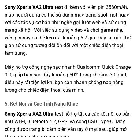
Sony Xperia XA2 Ultra test
đi kèm với viên pin 3580mAh,
giúp người dùng có thể sử dụng máy trong suốt một ngày
với các tác vụ cơ bản như nghe gọi, lướt web và sử dụng
mạng xã hội. Với việc sử dụng video và chơi game nhẹ,
viên pin này có thể kéo dài khoảng 6-7 giờ. Đây là mức thời
gian sử dụng tương đối ổn đối với một chiếc điện thoại
tầm trung.
Máy hỗ trợ công nghệ sạc nhanh Qualcomm Quick Charge
3.0, giúp bạn sạc đầy khoảng 50% trong khoảng 30 phút,
điều này rất tiện lợi khi bạn cần nhanh chóng nạp năng
lượng cho chiếc điện thoại của mình.
5.
Kết Nối và Các Tính Năng Khác
Sony Xperia XA2 Ultra test
hỗ trợ tất cả các kết nối cơ bản
như Wi-Fi, Bluetooth 4.2, GPS, và cổng USB Type-C. Máy
cũng được trang bị cảm biến vân tay ở mặt sau, giúp mở
khóa nhanh chóng và an toàn.