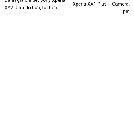
Đánh giá chi tiết Sony Xperia
Xperia XA1 Plus – Camera,
XA2 Ultra: to hơn, tốt hơn
pin