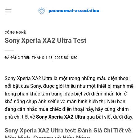
Chuyển
đến
nội
dung
CÔNG NGHỆ
Sony Xperia XA2 Ultra Test
ĐÃ ĐĂNG TRÊN
THÁNG 1 18, 2025
BỞI
SEO
Sony Xperia XA2 Ultra là một trong những mẫu điện thoại
nổi bật của Sony, được giới thiệu như một thiết bị mạnh mẽ
trong phân khúc tầm trung, đặc biệt với điểm nhấn lớn ở
khả năng chụp ảnh selfie và màn hình hiển thị. Nếu bạn
đang cân nhắc mua chiếc điện thoại này, hãy cùng khám
phá chi tiết về
Sony Xperia XA2 Ultra
qua bài viết dưới đây.
Sony Xperia XA2 Ultra test: Đánh Giá Chi Tiết về
Màn Hình, Camera và Hiệu Năng