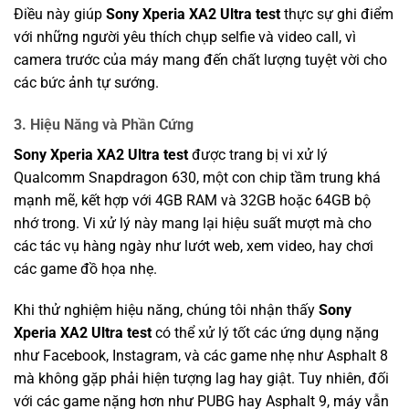
Điều này giúp
Sony Xperia XA2 Ultra test
thực sự ghi điểm
với những người yêu thích chụp selfie và video call, vì
camera trước của máy mang đến chất lượng tuyệt vời cho
các bức ảnh tự sướng.
3.
Hiệu Năng và Phần Cứng
Sony Xperia XA2 Ultra test
được trang bị vi xử lý
Qualcomm Snapdragon 630, một con chip tầm trung khá
mạnh mẽ, kết hợp với 4GB RAM và 32GB hoặc 64GB bộ
nhớ trong. Vi xử lý này mang lại hiệu suất mượt mà cho
các tác vụ hàng ngày như lướt web, xem video, hay chơi
các game đồ họa nhẹ.
Khi thử nghiệm hiệu năng, chúng tôi nhận thấy
Sony
Xperia XA2 Ultra test
có thể xử lý tốt các ứng dụng nặng
như Facebook, Instagram, và các game nhẹ như Asphalt 8
mà không gặp phải hiện tượng lag hay giật. Tuy nhiên, đối
với các game nặng hơn như PUBG hay Asphalt 9, máy vẫn