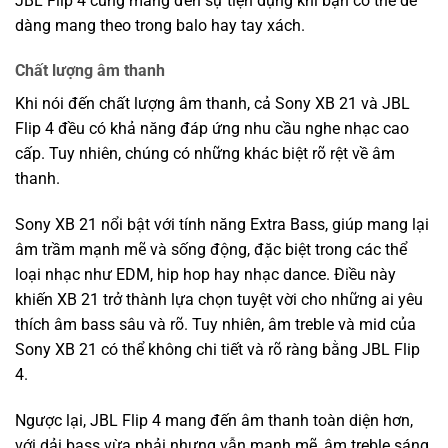
JBL Flip 4 cũng mang đến sự tiện dụng khi bạn có thể dễ
dàng mang theo trong balo hay tay xách.
Chất lượng âm thanh
Khi nói đến chất lượng âm thanh, cả Sony XB 21 và JBL
Flip 4 đều có khả năng đáp ứng nhu cầu nghe nhạc cao
cấp. Tuy nhiên, chúng có những khác biệt rõ rệt về âm
thanh.
Sony XB 21 nổi bật với tính năng Extra Bass, giúp mang lại
âm trầm mạnh mẽ và sống động, đặc biệt trong các thể
loại nhạc như EDM, hip hop hay nhạc dance. Điều này
khiến XB 21 trở thành lựa chọn tuyệt vời cho những ai yêu
thích âm bass sâu và rõ. Tuy nhiên, âm treble và mid của
Sony XB 21 có thể không chi tiết và rõ ràng bằng JBL Flip
4.
Ngược lại, JBL Flip 4 mang đến âm thanh toàn diện hơn,
với dải bass vừa phải nhưng vẫn mạnh mẽ, âm treble sáng