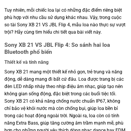
Tuy nhiên, mỗi chiếc loa lại có những đặc điểm riêng biệt
phù hợp với nhu cầu sử dụng khác nhau. Vậy, trong cuộc
so tài Sony XB 21 VS JBL Flip 4, mẫu loa nào thực sự vượt
trội? Hãy cùng tìm hiểu chi tiết qua bài viết này.
Sony XB 21 VS JBL Flip 4: So sánh hai loa
Bluetooth phổ biến
Thiết kế và tính năng
Sony XB 21 mang một thiết kế nhỏ gọn, trẻ trung và năng
động, dễ dàng mang đi bất cứ đâu. Loa được trang bị các
đèn LED nhấp nháy theo nhịp điệu âm nhạc, giúp tạo nên
không gian sống động, đặc biệt trong các buổi tiệc tối.
Sony XB 21 có khả năng chống nước chuẩn IP67, không
chỉ bảo vệ khỏi nước mà còn chống bụi, giúp loa bền bỉ
trong các hoạt động ngoài trời. Ngoài ra, loa còn có tính
năng Extra Bass, giúp tăng cường âm trầm mạnh mẽ, phù
hợp cho những người yêu thích dòng nhạc dance hay EDM.