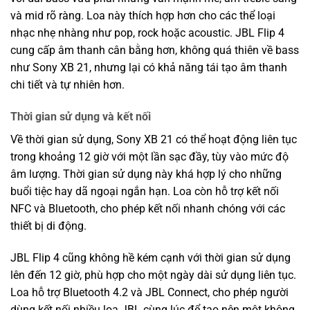
và mid rõ ràng. Loa này thích hợp hơn cho các thể loại
nhạc nhẹ nhàng như pop, rock hoặc acoustic. JBL Flip 4
cung cấp âm thanh cân bằng hơn, không quá thiên về bass
như Sony XB 21, nhưng lại có khả năng tái tạo âm thanh
chi tiết và tự nhiên hơn.
Thời gian sử dụng và kết nối
Về thời gian sử dụng, Sony XB 21 có thể hoạt động liên tục
trong khoảng 12 giờ với một lần sạc đầy, tùy vào mức độ
âm lượng. Thời gian sử dụng này khá hợp lý cho những
buổi tiệc hay dã ngoại ngắn hạn. Loa còn hỗ trợ kết nối
NFC và Bluetooth, cho phép kết nối nhanh chóng với các
thiết bị di động.
JBL Flip 4 cũng không hề kém cạnh với thời gian sử dụng
lên đến 12 giờ, phù hợp cho một ngày dài sử dụng liên tục.
Loa hỗ trợ Bluetooth 4.2 và JBL Connect, cho phép người
dùng kết nối nhiều loa JBL cùng lúc để tạo nên một không