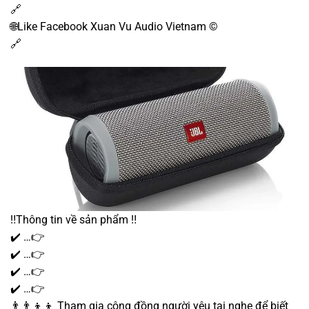
🔗
🌐Like Facebook Xuan Vu Audio Vietnam ©️
🔗
‼️Thông tin về sản phẩm ‼️
✔️ …👉
✔️ …👉
✔️ …👉
✔️ …👉
👨‍👨‍👦‍👦 Tham gia cộng đồng người yêu tai nghe để biết