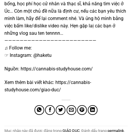
bổng, học phí học cử nhân và thạc sĩ, khả năng tìm việc ở
Úc… Còn một chủ đề nữa là định cư, nếu các bạn yêu thích
mình làm, hãy để lại comment nhé. Và ủng hộ mình bằng
việc bấm like/dislike video này. Hẹn gặp laị các bạn ở
những vlog sau ten tennnn…
————————————————————————
♫ Follow me:
☞ Instagram: @haketu
Nguồn:
https://cannabis-studyhouse.com/
Xem thêm bài viết khác:
https://cannabis-
studyhouse.com/giao-duc/
Mục nhập này đã được đăng trong
GIÁO DỤC
. Đánh dấu trang
permalink
.