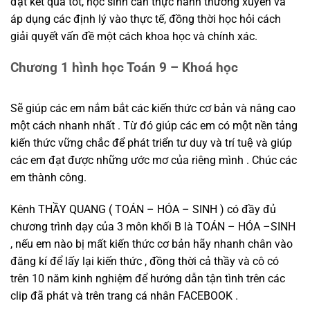
đạt kết quả tốt, học sinh cần thực hành thường xuyên và
áp dụng các định lý vào thực tế, đồng thời học hỏi cách
giải quyết vấn đề một cách khoa học và chính xác.
Chương 1 hình học Toán 9 – Khoá học
Sẽ giúp các em nắm bắt các kiến thức cơ bản và nâng cao
một cách nhanh nhất . Từ đó giúp các em có một nền tảng
kiến thức vững chắc để phát triển tư duy và trí tuệ và giúp
các em đạt được những ước mơ của riêng mình . Chúc các
em thành công.
Kênh THẦY QUANG ( TOÁN – HÓA – SINH ) có đầy đủ
chương trình dạy của 3 môn khối B là TOÁN – HÓA –SINH
, nếu em nào bị mất kiến thức cơ bản hãy nhanh chân vào
đăng kí để lấy lại kiến thức , đồng thời cả thầy và cô có
trên 10 năm kinh nghiệm để hướng dẫn tận tình trên các
clip đã phát và trên trang cá nhân FACEBOOK .