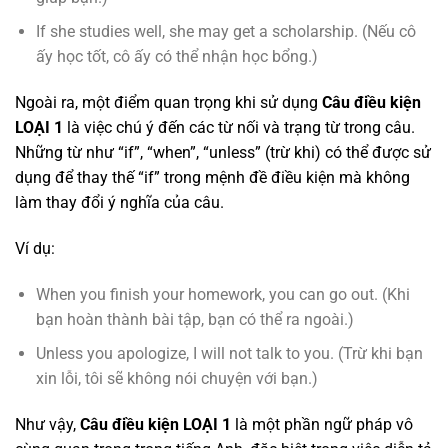
If she studies well, she may get a scholarship. (Nếu cô
ấy học tốt, cô ấy có thể nhận học bổng.)
Ngoài ra, một điểm quan trọng khi sử dụng
Câu điều kiện
LOẠI 1
là việc chú ý đến các từ nối và trạng từ trong câu.
Những từ như “if”, “when”, “unless” (trừ khi) có thể được sử
dụng để thay thế “if” trong mệnh đề điều kiện mà không
làm thay đổi ý nghĩa của câu.
Ví dụ:
When you finish your homework, you can go out. (Khi
bạn hoàn thành bài tập, bạn có thể ra ngoài.)
Unless you apologize, I will not talk to you. (Trừ khi bạn
xin lỗi, tôi sẽ không nói chuyện với bạn.)
Như vậy,
Câu điều kiện LOẠI 1
là một phần ngữ pháp vô