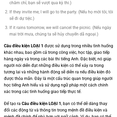
chăm chỉ, bạn sẽ vượt qua kỳ thi.)
If they invite me, I will go to the party. (Nếu họ mời tôi, tôi
sẽ đi dự tiệc.)
If it rains tomorrow, we will cancel the picnic. (Nếu ngày
mai trời mưa, chúng ta sẽ hủy chuyến dã ngoại.)
Câu điều kiện LOẠI 1
được sử dụng trong nhiều tình huống
khác nhau, bao gồm cả trong công việc, học tập, giao tiếp
hàng ngày và trong các bài thi tiếng Anh. Đặc biệt, nó giúp
người nói diễn đạt những điều kiện có thể xảy ra trong
tương lai và những hành động sẽ diễn ra nếu điều kiện đó
được thỏa mãn. Đây là một cấu trúc quan trọng giúp người
học tiếng Anh hiểu và sử dụng ngữ pháp một cách chính
xác trong các tình huống giao tiếp thực tế.
Để tạo ra
Câu điều kiện LOẠI 1
, bạn có thể dễ dàng thay
đổi các động từ và thông tin trong mệnh đề điều kiện và
mệnh đề chính để phù hợp với ngữ cảnh. Ví dụ, bạn có thể