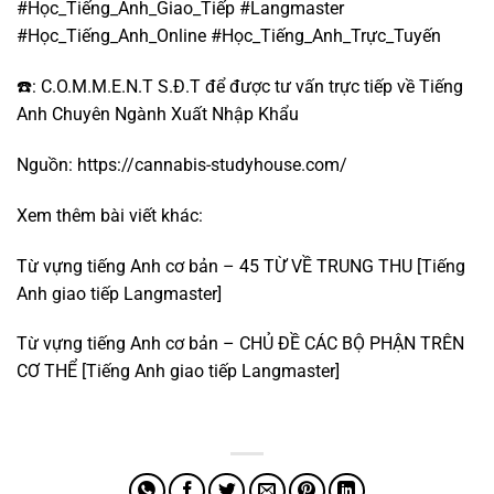
#Học_Tiếng_Anh_Giao_Tiếp #Langmaster
#Học_Tiếng_Anh_Online #Học_Tiếng_Anh_Trực_Tuyến
☎️: C.O.M.M.E.N.T S.Đ.T để được tư vấn trực tiếp về Tiếng
Anh Chuyên Ngành Xuất Nhập Khẩu
Nguồn:
https://cannabis-studyhouse.com/
Xem thêm bài viết khác:
Từ vựng tiếng Anh cơ bản – 45 TỪ VỀ TRUNG THU [Tiếng
Anh giao tiếp Langmaster]
Từ vựng tiếng Anh cơ bản – CHỦ ĐỀ CÁC BỘ PHẬN TRÊN
CƠ THỂ [Tiếng Anh giao tiếp Langmaster]