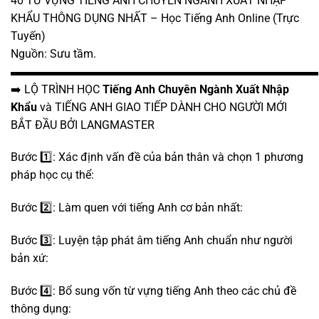
40 TỪ VỰNG TIẾNG ANH CHUYÊN NGÀNH XUẤT NHẬP
KHẨU THÔNG DỤNG NHẤT – Học Tiếng Anh Online (Trực
Tuyến)
Nguồn: Sưu tầm.
▬▬▬▬▬▬▬▬▬▬▬▬▬▬▬▬▬▬▬▬▬▬▬▬▬▬▬
➡️ LỘ TRÌNH HỌC
Tiếng Anh Chuyên Ngành Xuất Nhập
Khẩu
và TIẾNG ANH GIAO TIẾP DÀNH CHO NGƯỜI MỚI
BẮT ĐẦU BỞI LANGMASTER
Bước 1️⃣: Xác định vấn đề của bản thân và chọn 1 phương
pháp học cụ thể:
Bước 2️⃣: Làm quen với tiếng Anh cơ bản nhất:
Bước 3️⃣: Luyện tập phát âm tiếng Anh chuẩn như người
bản xứ:
Bước 4️⃣: Bổ sung vốn từ vựng tiếng Anh theo các chủ đề
thông dụng: