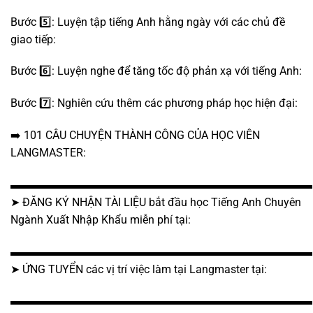
Bước 5️⃣: Luyện tập tiếng Anh hằng ngày với các chủ đề
giao tiếp:
Bước 6️⃣: Luyện nghe để tăng tốc độ phản xạ với tiếng Anh:
Bước 7️⃣: Nghiên cứu thêm các phương pháp học hiện đại:
➡️ 101 CÂU CHUYỆN THÀNH CÔNG CỦA HỌC VIÊN
LANGMASTER:
▬▬▬▬▬▬▬▬▬▬▬▬▬▬▬▬▬▬▬▬▬▬▬▬▬▬▬
➤ ĐĂNG KÝ NHẬN TÀI LIỆU bắt đầu học Tiếng Anh Chuyên
Ngành Xuất Nhập Khẩu miễn phí tại:
▬▬▬▬▬▬▬▬▬▬▬▬▬▬▬▬▬▬▬▬▬▬▬▬▬▬▬
➤ ỨNG TUYỂN các vị trí việc làm tại Langmaster tại:
▬▬▬▬▬▬▬▬▬▬▬▬▬▬▬▬▬▬▬▬▬▬▬▬▬▬▬