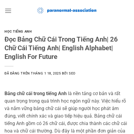
Chuyển
đến
nội
dung
HỌC TIẾNG ANH
Đọc Bảng Chữ Cái Trong Tiếng Anh| 26
Chữ Cái Tiếng Anh| English Alphabet|
English For Future
ĐÃ ĐĂNG TRÊN
THÁNG 1 18, 2025
BỞI
SEO
Bảng chữ cái trong tiếng Anh
là nền tảng cơ bản và rất
quan trọng trong quá trình học ngôn ngữ này. Việc hiểu rõ
và nắm vững bảng chữ cái sẽ giúp người học phát âm
đúng, viết chính xác và giao tiếp hiệu quả. Bảng chữ cái
tiếng Anh gồm có 26 chữ cái, được chia thành các chữ cái
hoa và chữ cái thường. Dù đây là một phần đơn giản của