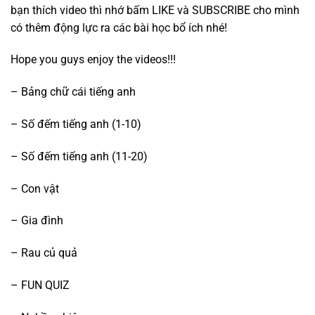
bạn thích video thì nhớ bấm LIKE và SUBSCRIBE cho mình
có thêm động lực ra các bài học bổ ích nhé!
Hope you guys enjoy the videos!!!
– Bảng chữ cái tiếng anh
– Số đếm tiếng anh (1-10)
– Số đếm tiếng anh (11-20)
– Con vật
– Gia đình
– Rau củ quả
– FUN QUIZ