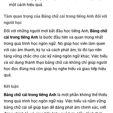
một cách hiệu quả.
Tầm quan trọng của
Bảng chữ cái trong tiếng Anh
đối với
người học
Đối với những người mới bắt đầu học tiếng Anh,
Bảng chữ
cái trong tiếng Anh
là bước đầu tiên và quan trọng nhất
trong quá trình học ngôn ngữ. Nó giúp học viên làm quen
với các âm thanh, ký tự và cách phát âm, từ đó tạo nền
tảng vững chắc cho các kỹ năng ngôn ngữ khác. Việc hiểu
và sử dụng thành thạo bảng chữ cái không chỉ giúp người
học đọc đúng mà còn giúp họ nghe hiểu và giao tiếp hiệu
quả.
Kết luận
Bảng chữ cái trong tiếng Anh
là một phần không thể thiếu
trong quá trình học ngôn ngữ này. Việc hiểu và nắm vững
bảng chữ cái sẽ giúp bạn dễ dàng phát âm chính xác, viết