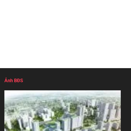
Ảnh BĐS