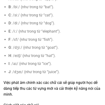
B
: /biː/ (như trong từ “bat”).
C
: /siː/ (như trong từ “cat”).
D
: /diː/ (như trong từ “dog”).
E
: /iː/ (như trong từ “elephant”).
F
: /ɛf/ (như trong từ “fish”).
G
: /dʒiː/ (như trong từ “goat”).
H
: /eɪtʃ/ (như trong từ “hat”).
I
: /aɪ/ (như trong từ “ice”).
J
: /dʒeɪ/ (như trong từ “juice”).
Việc phát âm chính xác các chữ cái sẽ giúp người học dễ
dàng tiếp thu các từ vựng mới và cải thiện kỹ năng nói của
mình.