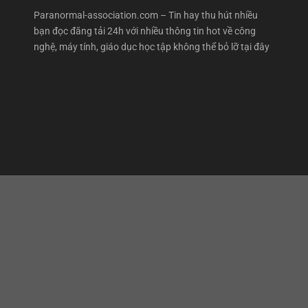
Paranormal-association.com – Tin hay thu hút nhiều
bạn đọc đăng tải 24h với nhiều thông tin hot về công
nghệ, máy tính, giáo dục học tập không thể bỏ lỡ tại đây
e theme by Jegtheme.
 bóng đá
|
cá cược bóng đá
|
sunwin
|
fun88
|
go88
|
new88
|
ok
|
ww88
|
bj88
|
game bài đổi thưởng
|
tk88
|
topbet
|
789bet
|
sv