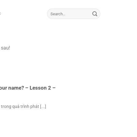
C
 sau!
your name? – Lesson 2 –
trong quá trình phát [...]