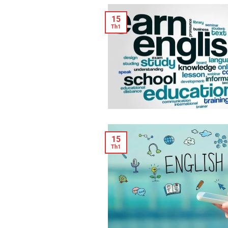
15
Th1
15
Th1