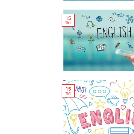
15
Th1
15
Th1