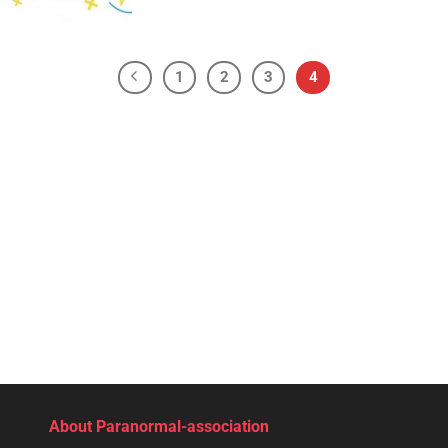
1
2
3
4
About Paranormal-association