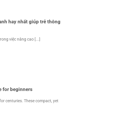
 anh hay nhất giúp trẻ thông
rong việc nâng cao [...]
e for beginners
e for centuries. These compact, yet