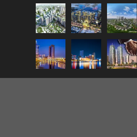
© 2021 JNews - Premium WordPress news & magazin
Đối tác uy tín:
bong88
|
king88
|
888b
|
kết quả
cược bóng đá
|
98win
|
trực tiếp bóng đá